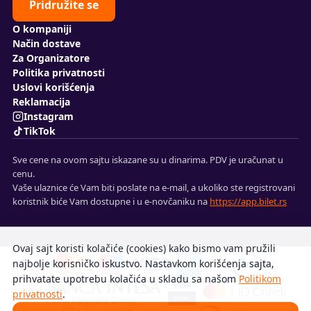
Pridružite se
O kompaniji
Način dostave
Za Organizatore
Politika privatnosti
Uslovi korišćenja
Reklamacija
Instagram
TikTok
Sve cene na ovom sajtu iskazane su u dinarima. PDV je uračunat u
cenu.
Vaše ulaznice će Vam biti poslate na e-mail, a ukoliko ste registrovani
koristnik biće Vam dostupne i u e-novčaniku na
https://app.bilet.rs
Ovaj sajt koristi kolačiće (cookies) kako bismo vam pružili
najbolje korisničko iskustvo. Nastavkom korišćenja sajta,
prihvatate upotrebu kolačića u skladu sa našom
Politikom
privatnosti
.